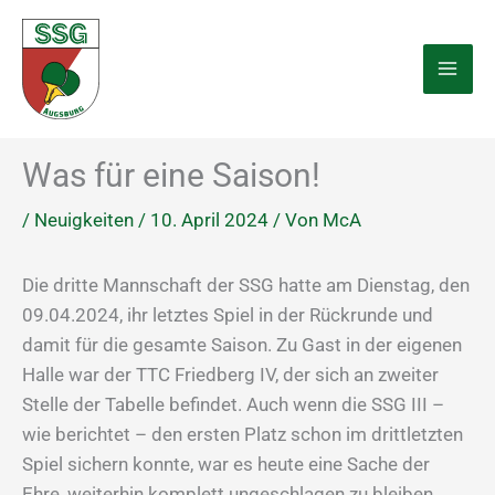
Zum
Inhalt
springen
Was für eine Saison!
/
Neuigkeiten
/
10. April 2024
/ Von
McA
Die dritte Mannschaft der SSG hatte am Dienstag, den
09.04.2024, ihr letztes Spiel in der Rückrunde und
damit für die gesamte Saison. Zu Gast in der eigenen
Halle war der TTC Friedberg IV, der sich an zweiter
Stelle der Tabelle befindet. Auch wenn die SSG III –
wie berichtet – den ersten Platz schon im drittletzten
Spiel sichern konnte, war es heute eine Sache der
Ehre, weiterhin komplett ungeschlagen zu bleiben.